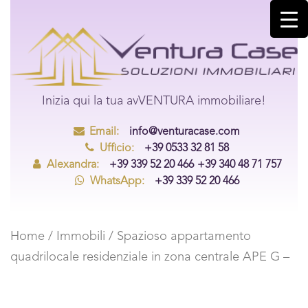
Inizia qui la tua avVENTURA immobiliare!
Email:
info@venturacase.com
Ufficio:
+39 0533 32 81 58
Alexandra:
+39 339 52 20 466
+39 340 48 71 757
WhatsApp:
+39 339 52 20 466
Home
/
Immobili
/ Spazioso appartamento
quadrilocale residenziale in zona centrale APE G –