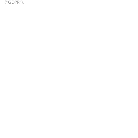
("GDPR").