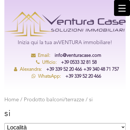
Inizia qui la tua avVENTURA immobiliare!
Email:
info@venturacase.com
Ufficio:
+39 0533 32 81 58
Alexandra:
+39 339 52 20 466
+39 340 48 71 757
WhatsApp:
+39 339 52 20 466
Home
/ Prodotto balconi/terrazze / si
si