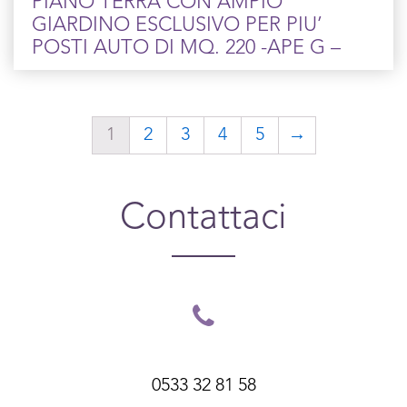
PIANO TERRA CON AMPIO
GIARDINO ESCLUSIVO PER PIU’
POSTI AUTO DI MQ. 220 -APE G –
1
2
3
4
5
→
Contattaci
0533 32 81 58