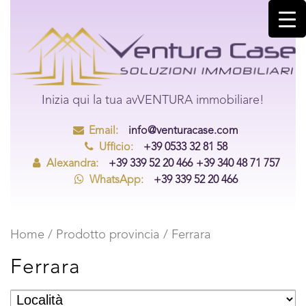
Inizia qui la tua avVENTURA immobiliare!
Email:
info@venturacase.com
Ufficio:
+39 0533 32 81 58
Alexandra:
+39 339 52 20 466
+39 340 48 71 757
WhatsApp:
+39 339 52 20 466
Home
/ Prodotto provincia / Ferrara
Ferrara