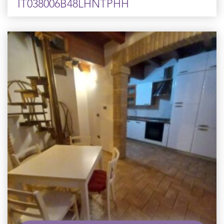
IT038006B48LHNTPHH