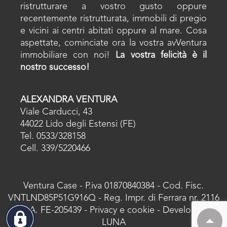
ristrutturare a vostro gusto oppure
recentemente ristrutturata, immobili di pregio
e vicini ai centri abitati oppure al mare. Cosa
aspettate, cominciate ora la vostra avVentura
immobiliare con noi!
La vostra felicità è il
nostro successo!
ALEXANDRA VENTURA
Viale Carducci, 43
44022 Lido degli Estensi (FE)
Tel. 0533/328158
Cell. 339/5220466
Ventura Case - P.iva 01870840384 - Cod. Fisc.
VNTLND85P51G916Q - Reg. Impr. di Ferrara nr. 2116
- R.E.A. FE-205439 -
Privacy e cookie
- Developed by
LUNA