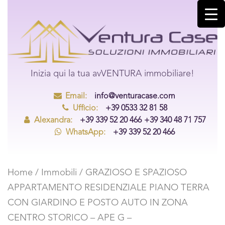
Inizia qui la tua avVENTURA immobiliare!
Email:
info@venturacase.com
Ufficio:
+39 0533 32 81 58
Alexandra:
+39 339 52 20 466
+39 340 48 71 757
WhatsApp:
+39 339 52 20 466
Home
/
Immobili
/ GRAZIOSO E SPAZIOSO
APPARTAMENTO RESIDENZIALE PIANO TERRA
CON GIARDINO E POSTO AUTO IN ZONA
CENTRO STORICO – APE G –