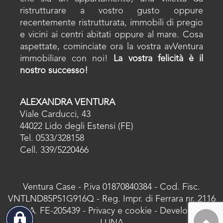
ristrutturare a vostro gusto oppure
recentemente ristrutturata, immobili di pregio
e vicini ai centri abitati oppure al mare. Cosa
aspettate, cominciate ora la vostra avVentura
immobiliare con noi!
La vostra felicità è il
nostro successo!
ALEXANDRA VENTURA
Viale Carducci, 43
44022 Lido degli Estensi (FE)
Tel. 0533/328158
Cell. 339/5220466
Ventura Case - P.iva 01870840384 - Cod. Fisc.
VNTLND85P51G916Q - Reg. Impr. di Ferrara nr. 2116
- R.E.A. FE-205439 -
Privacy e cookie
- Developed by
LUNA