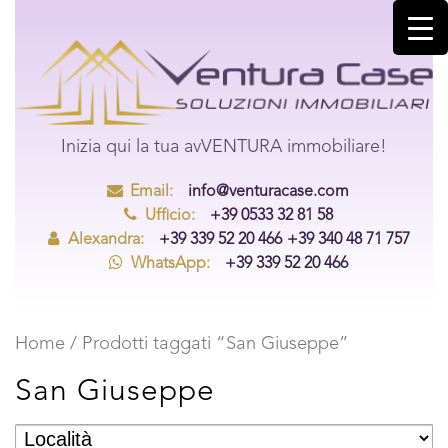
Inizia qui la tua avVENTURA immobiliare!
Email:
info@venturacase.com
Ufficio:
+39 0533 32 81 58
Alexandra:
+39 339 52 20 466
+39 340 48 71 757
WhatsApp:
+39 339 52 20 466
Home
/ Prodotti taggati “San Giuseppe”
San Giuseppe