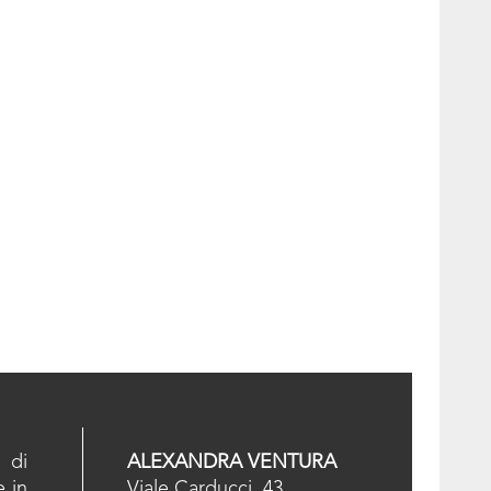
 di
ALEXANDRA VENTURA
e in
Viale Carducci, 43