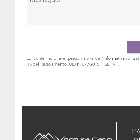
Confermo di aver preso visione dell'
informativa
sul trat
13 del Regolamento (UE) n. 679/2016 ("GDPR").
L'
tra