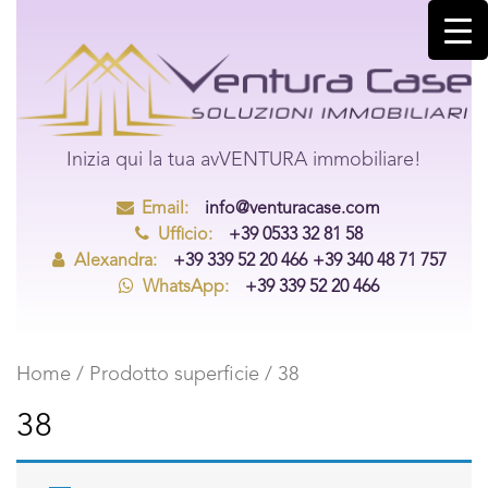
Inizia qui la tua avVENTURA immobiliare!
Email:
info@venturacase.com
Ufficio:
+39 0533 32 81 58
Alexandra:
+39 339 52 20 466
+39 340 48 71 757
WhatsApp:
+39 339 52 20 466
Home
/ Prodotto superficie / 38
38