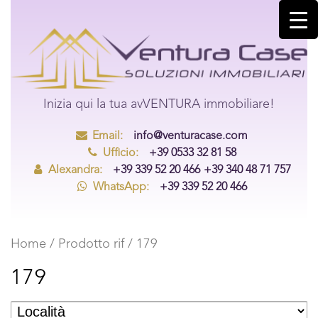
Inizia qui la tua avVENTURA immobiliare!
Email:
info@venturacase.com
Ufficio:
+39 0533 32 81 58
Alexandra:
+39 339 52 20 466
+39 340 48 71 757
WhatsApp:
+39 339 52 20 466
Home
/ Prodotto rif / 179
179