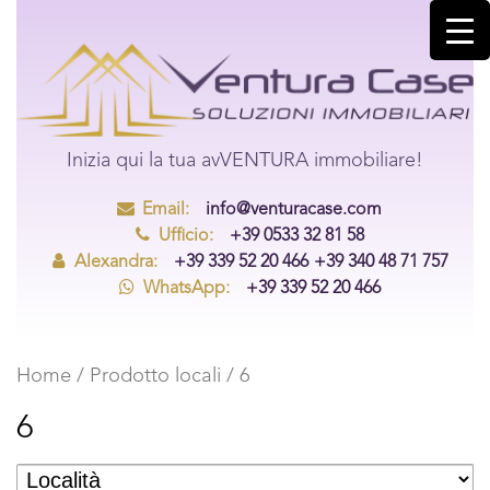
Inizia qui la tua avVENTURA immobiliare!
Email:
info@venturacase.com
Ufficio:
+39 0533 32 81 58
Alexandra:
+39 339 52 20 466
+39 340 48 71 757
WhatsApp:
+39 339 52 20 466
Home
/ Prodotto locali / 6
6