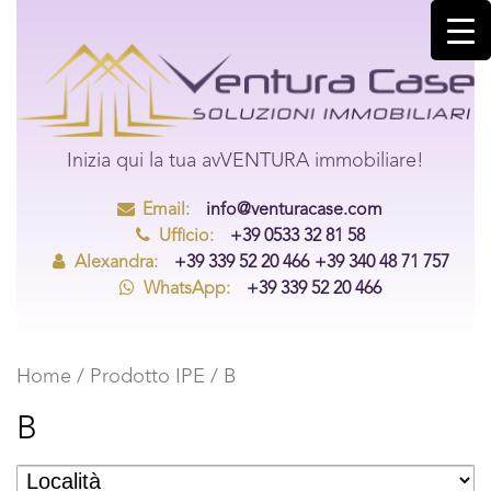
Inizia qui la tua avVENTURA immobiliare!
Email:
info@venturacase.com
Ufficio:
+39 0533 32 81 58
Alexandra:
+39 339 52 20 466
+39 340 48 71 757
WhatsApp:
+39 339 52 20 466
Home
/ Prodotto IPE / B
B