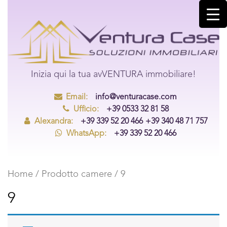
Inizia qui la tua avVENTURA immobiliare!
Email:
info@venturacase.com
Ufficio:
+39 0533 32 81 58
Alexandra:
+39 339 52 20 466
+39 340 48 71 757
WhatsApp:
+39 339 52 20 466
Home
/ Prodotto camere / 9
9