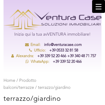
Inizia qui la tua avVENTURA immobiliare!
Email:
info@venturacase.com
Ufficio:
+39 0533 32 81 58
Alexandra:
+39 339 52 20 466
+39 340 48 71 757
WhatsApp:
+39 339 52 20 466
Home
/ Prodotto
balconi/terrazze / terrazzo/giardino
terrazzo/giardino